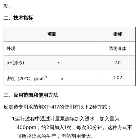
发。
二、技术指标
项目
指标
外观
透明液体
pH(原液) ≤
7.0
3
1.02
密度（20℃）g/cm
≥
三、应用范围和使用方法
反渗透专用杀菌剂
XT-417
的使用有以下
2
种方式：
1.运行过程中通过计量泵连续加入进水，加入量为
400ppm
；约
2
周加入
1
次，每次
30
分钟。这种方式不
间断脱盐水的生产，但药剂用量大。