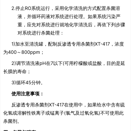
2.停止
RO
系统运行，采用化学清洗的方式配置杀菌溶
液，并循环药液对系统进行处理。如果系统污染严
重，应先对系统进行就地化学清洗后，再依下列步骤
对系统进行杀菌处理：
1)加水至清洗罐，配制反渗透专用杀菌剂
XT-417
，浓度
为
400
～
800ppm
；
2)调节清洗液
pH
在
7
以下
(
可用柠檬酸或盐酸，目的是延
长膜的寿命；
3)循环
45
分钟。
使用注意事项：
反渗透专用杀菌剂
XT-417
在使用中，如果给水中含有硫
化氢或溶解性铁离子或锰离子
(
氯气及过氧化氢
)
不可使用此
杀菌剂。