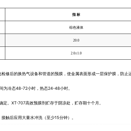
指 标
棕色液体
20.0
2.0
±
1.0
统检修后的换热气设备和管道的预膜，使金属表面形成一层保护膜，防止
间为冷态
48-72
小时，热态
24-48
小时。
确定。
XT-707
高效预膜剂
贮存于阴凉处，贮存期十个月。
，接触后应用大量水冲洗（至少
15
分钟）。