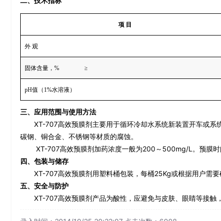
二、技术指标
项 目
外 观
固体含量，
%
≥
pH
值（
1%
水溶液）
三、应用范围与使用方法
XT-707高效预膜剂
主要用于循环冷却水系统新装置开车或系
碳钢、铜合金、不锈钢等材质的腐蚀。
XT-707
高效预膜剂
加药浓度一般为
200
～
500mg/L
。预膜时
四、包装与储存
XT-707高效预膜剂
用塑料桶包装，每桶
25Kg
或根据用户需要
五、安全与防护
XT-707高效预膜剂
产品为酸性，应避免与皮肤、眼睛等接触