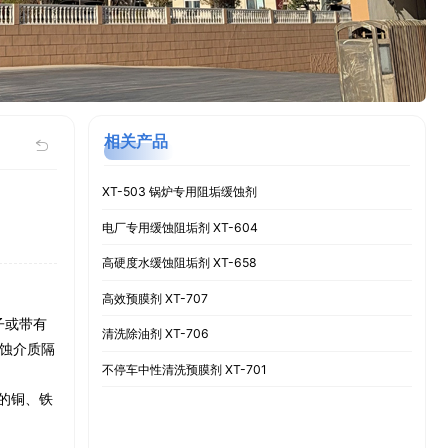
相关产品

XT-503 锅炉专用阻垢缓蚀剂
电厂专用缓蚀阻垢剂 XT-604
高硬度水缓蚀阻垢剂 XT-658
高效预膜剂 XT-707
子或带有
清洗除油剂 XT-706
蚀介质隔
不停车中性清洗预膜剂 XT-701
的铜、铁