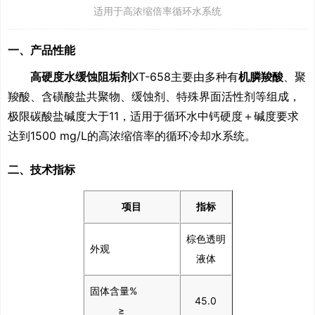
适用于高浓缩倍率循环水系统
一、产品性能
高硬度水缓蚀阻垢剂
XT-658主要由多种有
机膦羧酸
、聚
羧酸、
含磺酸盐共聚物、缓蚀剂、特殊界面活性剂等组成，
极限碳酸盐碱度大于
11
，适用于循环水中钙硬度＋碱度要求
达到
1500 mg/L
的高浓缩倍率的循环冷却水系统。
二、技术指标
项目
指标
棕色透明
外观
液体
固体含量%
45.0
≥