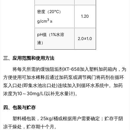
密度（20℃）
1.20
3
g/cm
≥
pH值（1%水溶
2.0±1.0
液）
三、应用范围和使用方法
将每天所需的缓蚀阻垢剂XT-658加入塑料加药箱内，
为
方便使用可加水稀释后通过加药泵或调节阀门将药剂在循环
泵入口处
(
即集水池出口处
)
连续加入到循环水系统中。加药
浓度为
10
～
30mg/L(
以补充水量计
)
。
四、包装与贮存
塑料桶包装，25kg/桶或根据用户需要确定；贮存于阴
凉干燥处，贮存期十个月。