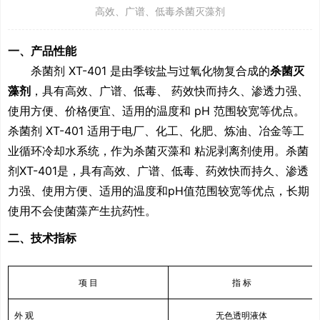
高效、广谱、低毒杀菌灭藻剂
一、
产
品性能
杀菌剂
XT-401
是由季铵盐与过氧化物复合成的
杀菌灭
藻剂
，具有高效、广谱、低毒、 药效快而持久、渗透力强、
使用方便、价格便宜、适用的温度和
pH
范围较宽等优点。
杀菌剂
XT-
401
适用于电厂、化工、化肥、炼油、冶金等工
业循环冷却水系统，作为杀菌灭藻和 粘泥剥离剂使用。杀菌
剂
XT-401
是，具有高效、广谱、低毒、药效快而持久、渗透
力强、使用方便、适用的温度和
pH
值范围较宽等优点，长期
使用不会使菌藻产生抗药性。
二、技术指标
项 目
指 标
外 观
无色透明液体