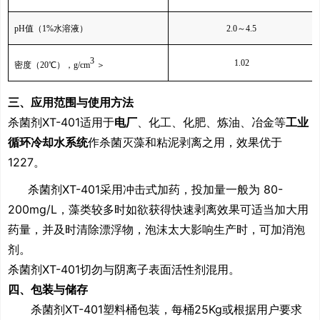
pH
值（
1%
水溶液）
2.0
～
4.5
3
1.02
密度（
20
℃），
g/cm
＞
三、应用范围与使用方法
杀菌剂
XT-401
适用于
电厂
、化工、化肥、炼油、冶金等
工业
循环冷却水系统
作杀菌灭藻和粘泥剥离之用，效果优于
1227
。
杀菌剂
XT-401
采用冲击式加药，投加量一般为
80-
200mg/L
，藻类较多时如欲获得快速剥离效果可适当加大用
药量，并及时清除漂浮物，泡沫太大影响生产时，可加消泡
剂。
杀菌剂
XT-401
切勿与阴离子表面活性剂混用。
四、包装与储存
杀菌剂
XT-401
塑料桶包装，每桶
25Kg
或根据用户要求