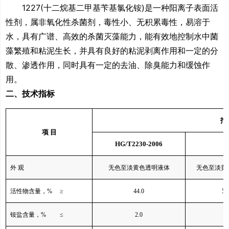
1227(十二烷基二甲基苄基氯化铵)
是一种
阳离子表面活
性剂
，属非氧化性杀菌剂，毒性小、无积累毒性，易溶于
水，具有广谱、高效的杀菌灭藻能力，能有效地控制水中菌
藻繁殖和粘泥生长，并具有良好的粘泥剥离作用和一定的分
散、渗透作用，同时具有一定的去油、除臭能力和缓蚀作
用。
二、技术指标
指
项 目
HG/T2230-2006
--
外 观
无色至淡黄色透明液体
无色至淡黄
活性物含量，
%
≥
44.0
50
铵盐含量，
%
≤
2.0
2.