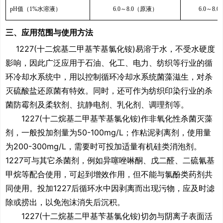
pH
值（
1%
水溶液）
6.0
～
8.0
（原液）
6.0
～
8.0
三、应用范围与使用方法
1227(十二烷基二甲基苄基氯化铵
)
易溶于水，不受水硬度
影响，因此广泛应用于石油、化工、电力、纺织等行业的循
环冷却水系统中，用以控制循环冷却水系统菌藻滋生，对杀
灭硫酸盐还原菌有特效。同时，还可作为纺织印染行业的杀
菌防霉剂及柔软剂、抗静电剂、乳化剂、调理剂等。
1227(
十二烷基二甲基苄基氯化铵
)
作非氧化性杀菌灭藻
剂，一般投加剂量为
50-100mg/L
；作粘泥剥离剂，使用量
为
200-300mg/L
，需要时可投加适量有机硅类消泡剂。
1227
可与其它杀菌剂，例如异噻唑啉酮、戊二醛、二硫氰基
甲烷等配合使用，可起到增效作用，但不能与氯酚类药剂共
同使用。投加
1227
后循环水中因剥离而出现污物，应及时滤
除或捞出，以免泡沫消失后沉积。
1227(
十二烷基二甲基苄基氯化铵
)
切勿与阴离子表面活