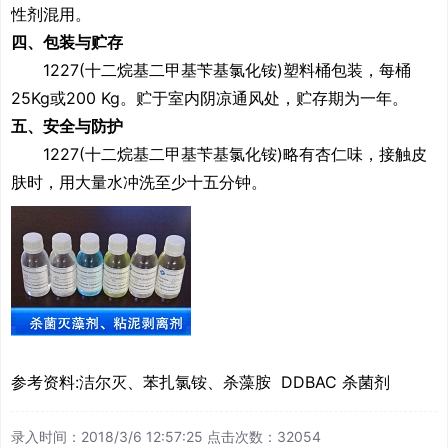
性剂混用。
四、
包装与贮存
1227(十二烷基二甲基苄基氯化铵
)
塑料桶包装，每桶
25Kg
或
200 Kg
。贮于室内阴凉通风处，贮存期为一年。
五、
安全与防护
1227(十二烷基二甲基苄基氯化铵
)
略有杏仁味，接触皮
肤时，用大量水冲洗至少十五分钟。
参考资料:
洁尔灭
、
苯扎氯铵
、
杀藻胺 DDBAC
杀菌剂
录入时间：2018/3/6 12:57:25 点击次数：32054